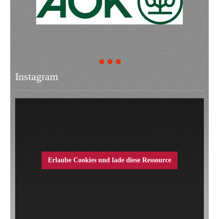
1
2
3
Instagram
Erlaube Cookies und lade diese Ressource