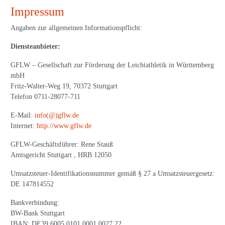
Impressum
Angaben zur allgemeinen Informationspflicht:
Diensteanbieter:
GFLW – Gesellschaft zur Förderung der Leichtathletik in Württemberg
mbH
Fritz-Walter-Weg 19, 70372 Stuttgart
Telefon 0711-28077-711
E-Mail:
info(@)gflw.de
Internet:
http://www.gflw.de
GFLW-Geschäftsführer: Rene Stauß
Amtsgericht Stuttgart , HRB 12050
Umsatzsteuer-Identifikationsnummer gemäß § 27 a Umsatzsteuergesetz:
DE 147814552
Bankverbindung:
BW-Bank Stuttgart
IBAN: DE39 6005 0101 0001 0027 22